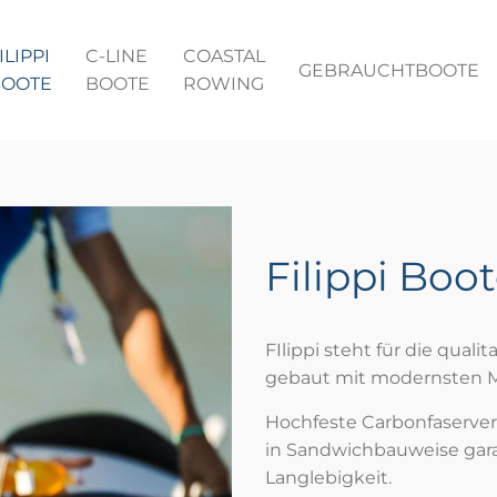
ILIPPI
C-LINE
COASTAL
GEBRAUCHTBOOTE
BOOTE
BOOTE
ROWING
Filippi Boo
FIlippi steht für die qual
gebaut mit modernsten Ma
Hochfeste Carbonfaserve
in Sandwichbauweise gara
Langlebigkeit.