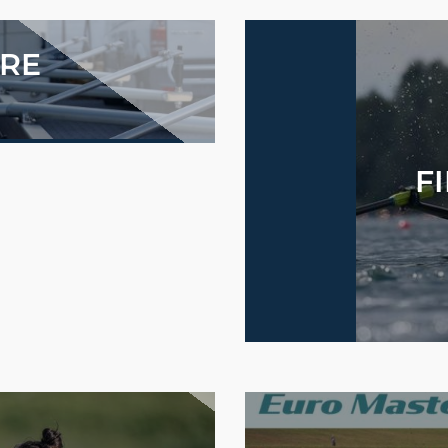
ORE
FI