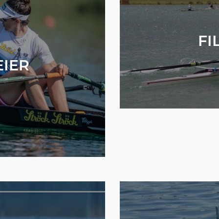
FI
EIER