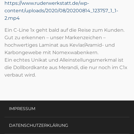
https://www.ruderwerkstatt.de/wp-
content/uploads/2020/08/20200814_123757_1_1-
2.mp4
Ein C-Line 1x geht bald auf die Reise zum Kunden.
Gut zu erkennen – unser Markenzeichen –
hochwertiges Laminat aus Kevlar/Aramid- und
Karbongewebe mit Nomexwabenkern.
Ein echtes Unikat und Alleinstellungsmerkmal ist
die Dollbordkante aus Merandi, die nur noch im C1x
verbaut wird.
IMPRESSUM
DATENSCHUTZERKLÄRUNG